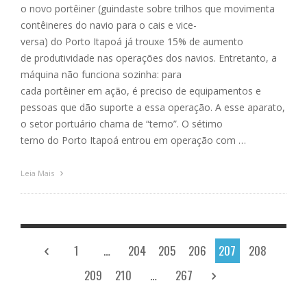
o novo portêiner (guindaste sobre trilhos que movimenta
contêineres do navio para o cais e vice-
versa) do Porto Itapoá já trouxe 15% de aumento
de produtividade nas operações dos navios. Entretanto, a
máquina não funciona sozinha: para
cada portêiner em ação, é preciso de equipamentos e
pessoas que dão suporte a essa operação. A esse aparato,
o setor portuário chama de “terno”. O sétimo
terno do Porto Itapoá entrou em operação com …
Leia Mais
1
…
204
205
206
207
208
209
210
…
267