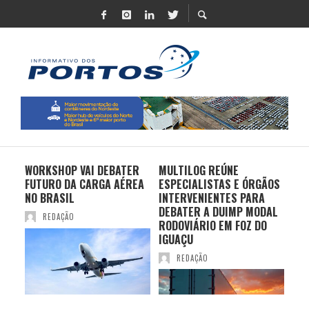
 UM
WORKSHOP VAI DEBATER
MULTILOG REÚNE
CHI
 DE
FUTURO DA CARGA AÉREA
ESPECIALISTAS E ÓRGÃOS
PR
TE
NO BRASIL
INTERVENIENTES PARA
EX
CIO
DEBATER A DUIMP MODAL
FR
REDAÇÃO
S
RODOVIÁRIO EM FOZ DO
BR
IGUAÇU
REDAÇÃO