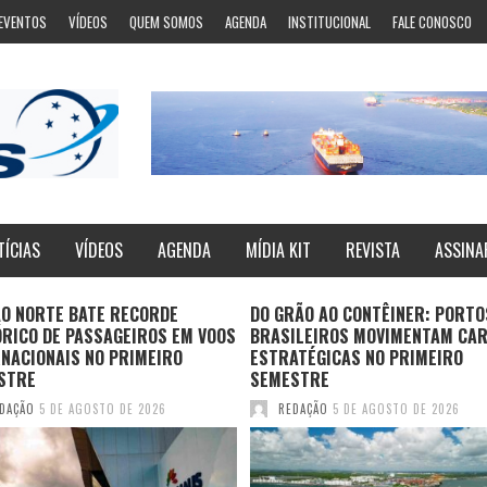
EVENTOS
VÍDEOS
QUEM SOMOS
AGENDA
INSTITUCIONAL
FALE CONOSCO
TÍCIAS
VÍDEOS
AGENDA
MÍDIA KIT
REVISTA
ASSINA
RÃO AO CONTÊINER: PORTOS
MPOR PUBLICA PLANO MESTRE 
ILEIROS MOVIMENTAM CARGAS
COMPLEXO PORTUÁRIO DE
ATÉGICAS NO PRIMEIRO
PARANAGUÁ E ANTONINA
STRE
REDAÇÃO
5 DE AGOSTO DE 2026
DAÇÃO
5 DE AGOSTO DE 2026