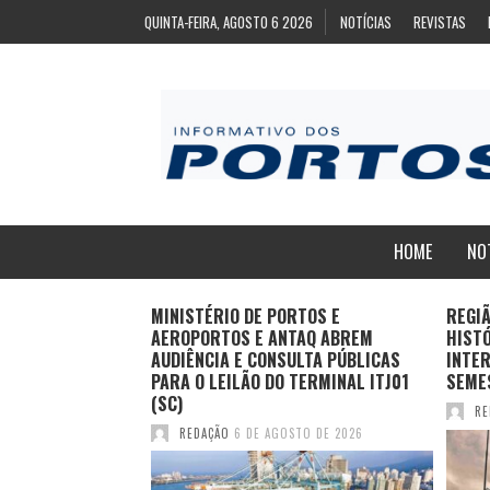
QUINTA-FEIRA, AGOSTO 6 2026
NOTÍCIAS
REVISTAS
HOME
NO
RTOS E
REGIÃO NORTE BATE RECORDE
DO G
TAQ ABREM
HISTÓRICO DE PASSAGEIROS EM VOOS
BRAS
ULTA PÚBLICAS
INTERNACIONAIS NO PRIMEIRO
ESTR
TERMINAL ITJ01
SEMESTRE
SEME
REDAÇÃO
5 DE AGOSTO DE 2026
RE
TO DE 2026