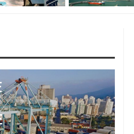
 BATE
TÓRICO
OS EM