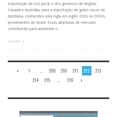
importação de noz-pecã, e dos governos de Angola,
Canadá e Austrália, para a importação de grãos secos de
destilaria, conhecidos pela sigla em inglês DDG ou DDGS,
provenientes do Brasil. Essas aberturas de mercado
contribuirão para aumentar o …
Leia Mais
1
…
209
210
211
212
213
214
215
…
276