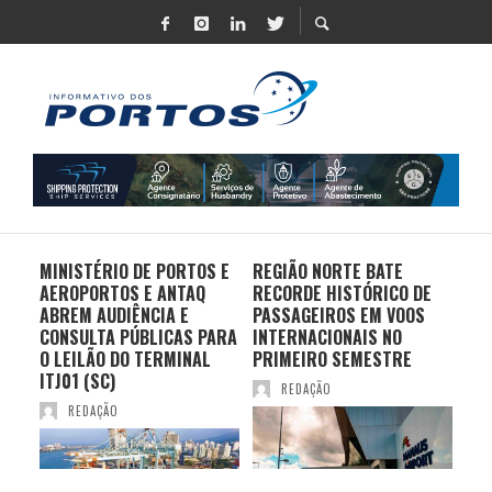
MINISTÉRIO DE PORTOS E
REGIÃO NORTE BATE
DO 
AEROPORTOS E ANTAQ
RECORDE HISTÓRICO DE
PO
S E
ABREM AUDIÊNCIA E
PASSAGEIROS EM VOOS
MO
CONSULTA PÚBLICAS PARA
INTERNACIONAIS NO
ES
O LEILÃO DO TERMINAL
PRIMEIRO SEMESTRE
PR
ITJ01 (SC)
REDAÇÃO
REDAÇÃO