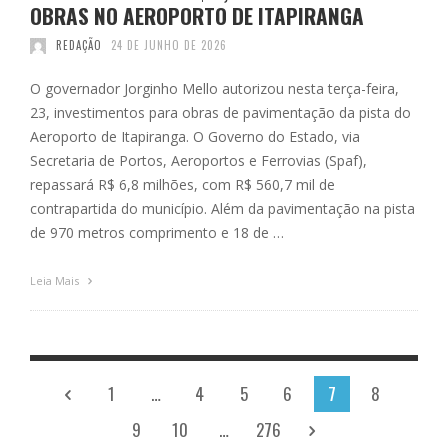
OBRAS NO AEROPORTO DE ITAPIRANGA
REDAÇÃO
24 DE JUNHO DE 2026
O governador Jorginho Mello autorizou nesta terça-feira,
23, investimentos para obras de pavimentação da pista do
Aeroporto de Itapiranga. O Governo do Estado, via
Secretaria de Portos, Aeroportos e Ferrovias (Spaf),
repassará R$ 6,8 milhões, com R$ 560,7 mil de
contrapartida do município. Além da pavimentação na pista
de 970 metros comprimento e 18 de …
Leia Mais
1
…
4
5
6
7
8
9
10
…
276