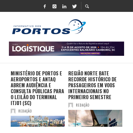
MINISTÉRIO DE PORTOS E
REGIÃO NORTE BATE
DO 
AEROPORTOS E ANTAQ
RECORDE HISTÓRICO DE
PO
S E
ABREM AUDIÊNCIA E
PASSAGEIROS EM VOOS
MO
CONSULTA PÚBLICAS PARA
INTERNACIONAIS NO
ES
O LEILÃO DO TERMINAL
PRIMEIRO SEMESTRE
PR
ITJ01 (SC)
REDAÇÃO
REDAÇÃO