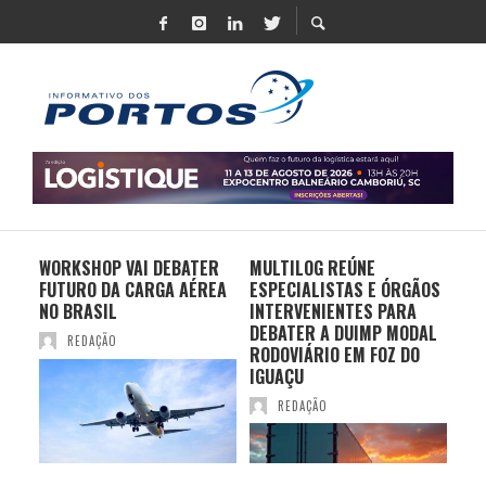
 UM
WORKSHOP VAI DEBATER
MULTILOG REÚNE
CHI
 DE
FUTURO DA CARGA AÉREA
ESPECIALISTAS E ÓRGÃOS
PR
TE
NO BRASIL
INTERVENIENTES PARA
EX
CIO
DEBATER A DUIMP MODAL
FR
REDAÇÃO
S
RODOVIÁRIO EM FOZ DO
BR
IGUAÇU
REDAÇÃO