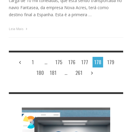
carga de 10 mil toneladas, que está sendo transportada no
navio Fantasea, da empresa Nova Acres, terá como
destino final a Espanha. Esta é a primeira …
Leia Mais
1
…
175
176
177
178
179
180
181
…
261