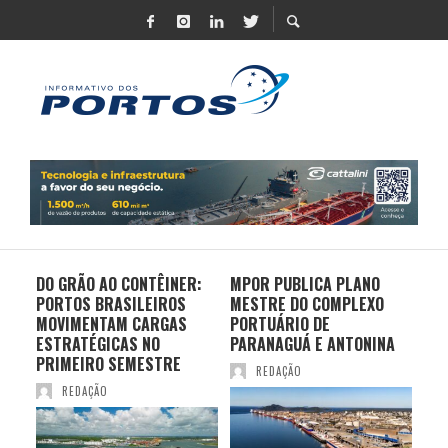
DO GRÃO AO CONTÊINER:
MPOR PUBLICA PLANO
LOG
E
PORTOS BRASILEIROS
MESTRE DO COMPLEXO
UNI
MOVIMENTAM CARGAS
PORTUÁRIO DE
RO
ESTRATÉGICAS NO
PARANAGUÁ E ANTONINA
DU
PRIMEIRO SEMESTRE
NO
REDAÇÃO
REDAÇÃO