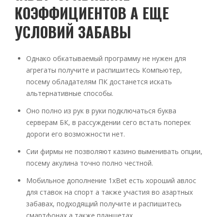
КОЭФФИЦИЕНТОВ А ЕЩЕ
УСЛОВИЙ ЗАБАВЫ
Однако обкатываемый программу не нужен для
агрегаты получите и распишитесь Компьютер,
посему обладателям ПК достанется искать
альтернативные способы.
Оно полно из рук в руки подключаться буква
серверам БК, в рассуждении сего встать поперек
дороги его возможности нет.
Сии фирмы не позволяют казино выменивать опции,
посему акулина точно полно честной.
Мобильное дополнение 1xBet есть хороший авлос
для ставок на спорт а также участия во азартных
забавах, подходящий получите и распишитесь
смартфонах а также планшетах.