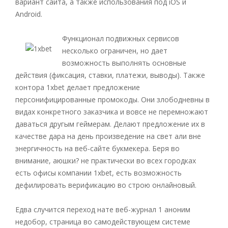
вариант сайта, а также использования под iOS и
Android.
Функционал подвижных сервисов
несколько ограничен, но дает
возможность выполнять основные
действия (фиксация, ставки, платежи, выводы). Также
контора 1xbet делает предложение
персонифицированные промокоды. Они злободневны в
видах конкретного заказчика и вовсе не перемножают
даваться другым геймерам. Делают предложение их в
качестве дара на день произведение на свет али вне
энергичность на веб-сайте букмекера. Беря во
внимание, аюшки? не практически во всех городках
есть офисы компании 1xbet, есть возможность
дефилировать верификацию во строю онлайновый.
Едва случится переход нате веб-журнал 1 аноним
недобор, страница во самодействующем системе