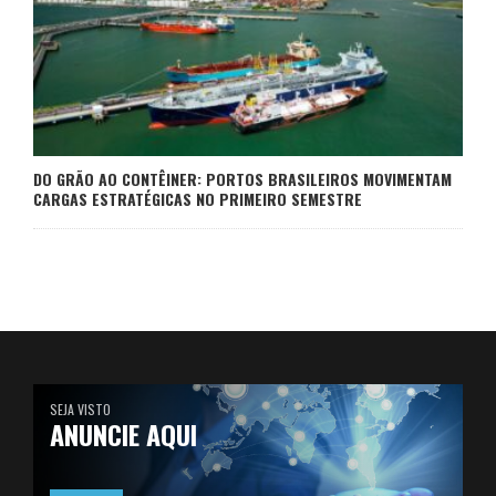
DO GRÃO AO CONTÊINER: PORTOS BRASILEIROS MOVIMENTAM
CARGAS ESTRATÉGICAS NO PRIMEIRO SEMESTRE
SEJA VISTO
ANUNCIE AQUI