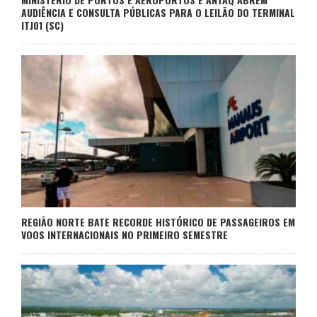
AUDIÊNCIA E CONSULTA PÚBLICAS PARA O LEILÃO DO TERMINAL
ITJ01 (SC)
REGIÃO NORTE BATE RECORDE HISTÓRICO DE PASSAGEIROS EM
VOOS INTERNACIONAIS NO PRIMEIRO SEMESTRE