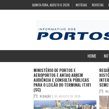
QUINTA-FEIRA, AGOSTO 6 2026
NOTÍCIAS
REVISTAS
HOME
NO
ZA
MINISTÉRIO DE PORTOS E
REGI
ARA EXPORTAÇÃO
AEROPORTOS E ANTAQ ABREM
HIST
AS CONGELADAS
AUDIÊNCIA E CONSULTA PÚBLICAS
INTER
PARA O LEILÃO DO TERMINAL ITJ01
SEME
(SC)
TO DE 2026
RE
REDAÇÃO
6 DE AGOSTO DE 2026