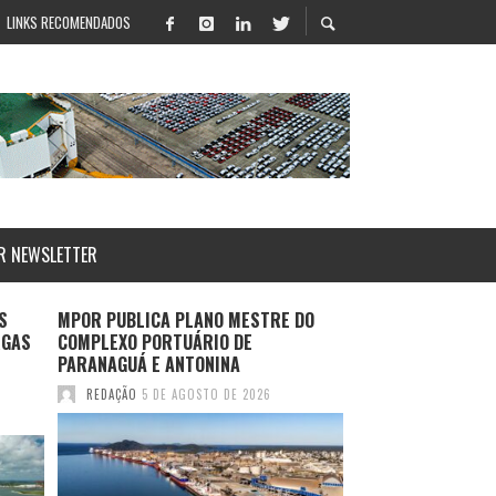
LINKS RECOMENDADOS
R NEWSLETTER
S
MPOR PUBLICA PLANO MESTRE DO
LOG-IN APRESENT
RGAS
COMPLEXO PORTUÁRIO DE
SALVADOR E ROTA
PARANAGUÁ E ANTONINA
DURANTE MULTIM
2026
REDAÇÃO
5 DE AGOSTO DE 2026
REDAÇÃO
4 DE AGO