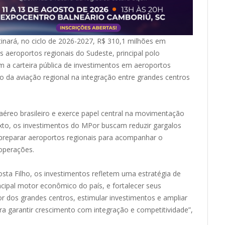
tinará, no ciclo de 2026-2027, R$ 310,1 milhões em
os aeroportos regionais do Sudeste, principal polo
m a carteira pública de investimentos em aeroportos
co da aviação regional na integração entre grandes centros
 aéreo brasileiro e exerce papel central na movimentação
xto, os investimentos do MPor buscam reduzir gargalos
 preparar aeroportos regionais para acompanhar o
 operações.
osta Filho, os investimentos refletem uma estratégia de
ncipal motor econômico do país, e fortalecer seus
ior dos grandes centros, estimular investimentos e ampliar
ara garantir crescimento com integração e competitividade”,