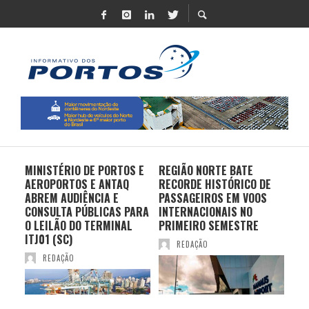
MINISTÉRIO DE PORTOS E
REGIÃO NORTE BATE
DO 
AEROPORTOS E ANTAQ
RECORDE HISTÓRICO DE
PO
S E
ABREM AUDIÊNCIA E
PASSAGEIROS EM VOOS
MO
CONSULTA PÚBLICAS PARA
INTERNACIONAIS NO
ES
O LEILÃO DO TERMINAL
PRIMEIRO SEMESTRE
PR
ITJ01 (SC)
REDAÇÃO
REDAÇÃO