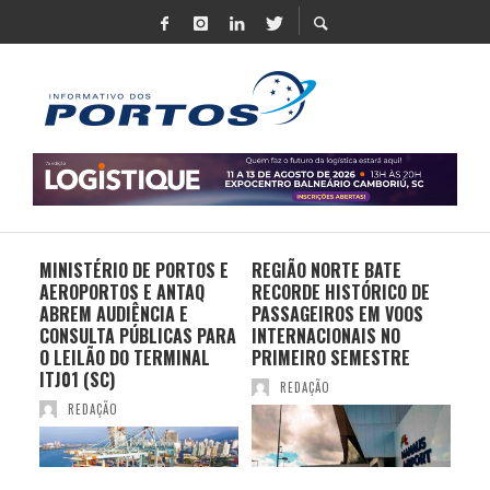
MINISTÉRIO DE PORTOS E
REGIÃO NORTE BATE
DO 
AEROPORTOS E ANTAQ
RECORDE HISTÓRICO DE
PO
S E
ABREM AUDIÊNCIA E
PASSAGEIROS EM VOOS
MO
CONSULTA PÚBLICAS PARA
INTERNACIONAIS NO
ES
O LEILÃO DO TERMINAL
PRIMEIRO SEMESTRE
PR
ITJ01 (SC)
REDAÇÃO
REDAÇÃO