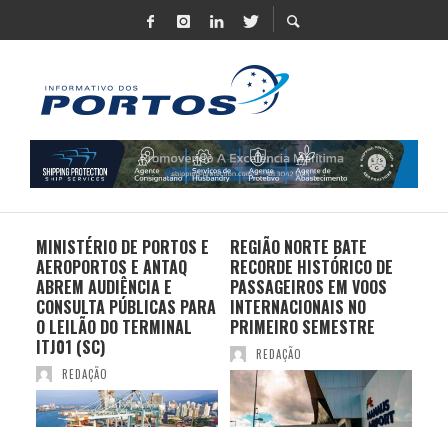
MINISTÉRIO DE PORTOS E
REGIÃO NORTE BATE
DO 
AEROPORTOS E ANTAQ
RECORDE HISTÓRICO DE
PO
S E
ABREM AUDIÊNCIA E
PASSAGEIROS EM VOOS
MO
CONSULTA PÚBLICAS PARA
INTERNACIONAIS NO
ES
O LEILÃO DO TERMINAL
PRIMEIRO SEMESTRE
PR
ITJ01 (SC)
REDAÇÃO
REDAÇÃO