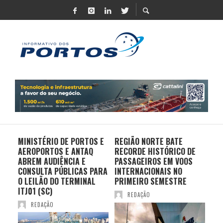
MINISTÉRIO DE PORTOS E
REGIÃO NORTE BATE
DO 
AEROPORTOS E ANTAQ
RECORDE HISTÓRICO DE
PO
S E
ABREM AUDIÊNCIA E
PASSAGEIROS EM VOOS
MO
CONSULTA PÚBLICAS PARA
INTERNACIONAIS NO
ES
O LEILÃO DO TERMINAL
PRIMEIRO SEMESTRE
PR
ITJ01 (SC)
REDAÇÃO
REDAÇÃO