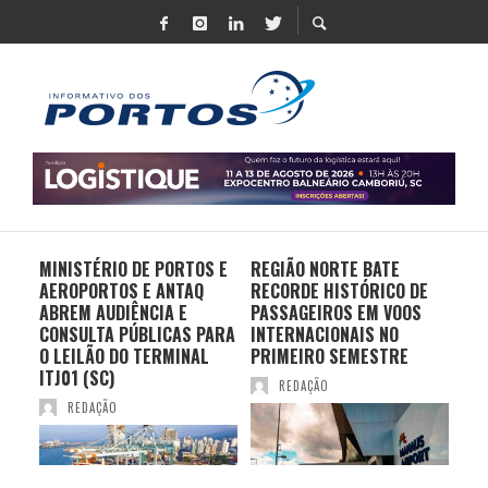
MINISTÉRIO DE PORTOS E
REGIÃO NORTE BATE
DO 
AEROPORTOS E ANTAQ
RECORDE HISTÓRICO DE
PO
S E
ABREM AUDIÊNCIA E
PASSAGEIROS EM VOOS
MO
CONSULTA PÚBLICAS PARA
INTERNACIONAIS NO
ES
O LEILÃO DO TERMINAL
PRIMEIRO SEMESTRE
PR
ITJ01 (SC)
REDAÇÃO
REDAÇÃO