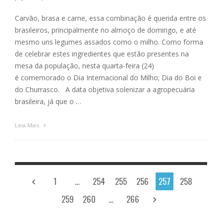
Carvão, brasa e carne, essa combinação é querida entre os
brasileiros, principalmente no almoço de domingo, e até
mesmo uns legumes assados como o milho. Como forma
de celebrar estes ingredientes que estão presentes na
mesa da população, nesta quarta-feira (24)
é comemorado o Dia Internacional do Milho; Dia do Boi e
do Churrasco. A data objetiva solenizar a agropecuária
brasileira, já que o …
Leia Mais
1
…
254
255
256
257
258
259
260
…
266