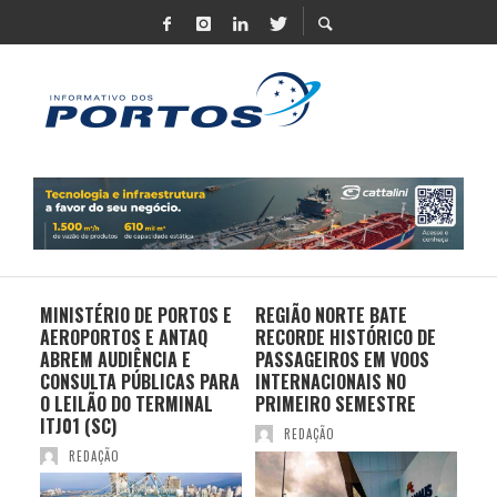
MINISTÉRIO DE PORTOS E
REGIÃO NORTE BATE
DO 
AEROPORTOS E ANTAQ
RECORDE HISTÓRICO DE
PO
S E
ABREM AUDIÊNCIA E
PASSAGEIROS EM VOOS
MO
CONSULTA PÚBLICAS PARA
INTERNACIONAIS NO
ES
O LEILÃO DO TERMINAL
PRIMEIRO SEMESTRE
PR
ITJ01 (SC)
REDAÇÃO
REDAÇÃO