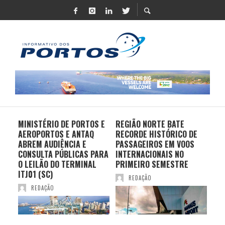
MINISTÉRIO DE PORTOS E
REGIÃO NORTE BATE
DO 
AEROPORTOS E ANTAQ
RECORDE HISTÓRICO DE
PO
S E
ABREM AUDIÊNCIA E
PASSAGEIROS EM VOOS
MO
CONSULTA PÚBLICAS PARA
INTERNACIONAIS NO
ES
O LEILÃO DO TERMINAL
PRIMEIRO SEMESTRE
PR
ITJ01 (SC)
REDAÇÃO
REDAÇÃO