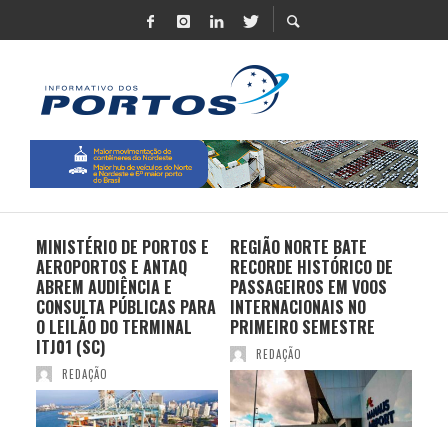
MINISTÉRIO DE PORTOS E
REGIÃO NORTE BATE
DO 
AEROPORTOS E ANTAQ
RECORDE HISTÓRICO DE
PO
S E
ABREM AUDIÊNCIA E
PASSAGEIROS EM VOOS
MO
CONSULTA PÚBLICAS PARA
INTERNACIONAIS NO
ES
O LEILÃO DO TERMINAL
PRIMEIRO SEMESTRE
PR
ITJ01 (SC)
REDAÇÃO
REDAÇÃO