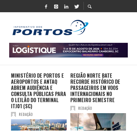
MINISTÉRIO DE PORTOS E
REGIÃO NORTE BATE
DO 
AEROPORTOS E ANTAQ
RECORDE HISTÓRICO DE
PO
S E
ABREM AUDIÊNCIA E
PASSAGEIROS EM VOOS
MO
CONSULTA PÚBLICAS PARA
INTERNACIONAIS NO
ES
O LEILÃO DO TERMINAL
PRIMEIRO SEMESTRE
PR
ITJ01 (SC)
REDAÇÃO
REDAÇÃO