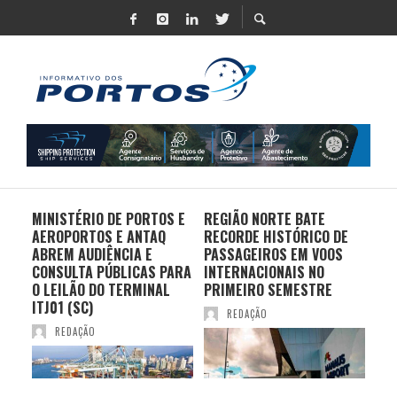
MINISTÉRIO DE PORTOS E
REGIÃO NORTE BATE
DO 
AEROPORTOS E ANTAQ
RECORDE HISTÓRICO DE
PO
S E
ABREM AUDIÊNCIA E
PASSAGEIROS EM VOOS
MO
CONSULTA PÚBLICAS PARA
INTERNACIONAIS NO
ES
O LEILÃO DO TERMINAL
PRIMEIRO SEMESTRE
PR
ITJ01 (SC)
REDAÇÃO
REDAÇÃO