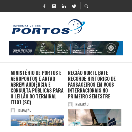
MINISTÉRIO DE PORTOS E
REGIÃO NORTE BATE
DO 
AEROPORTOS E ANTAQ
RECORDE HISTÓRICO DE
PO
S E
ABREM AUDIÊNCIA E
PASSAGEIROS EM VOOS
MO
CONSULTA PÚBLICAS PARA
INTERNACIONAIS NO
ES
O LEILÃO DO TERMINAL
PRIMEIRO SEMESTRE
PR
ITJ01 (SC)
REDAÇÃO
REDAÇÃO