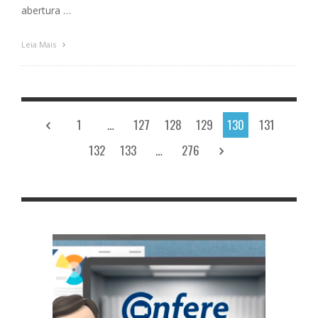
abertura …
Leia Mais
1
…
127
128
129
130
131
132
133
…
276