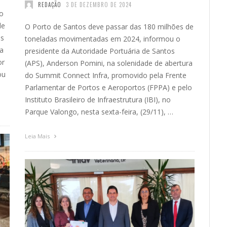
REDAÇÃO
3 DE DEZEMBRO DE 2024
o
de
O Porto de Santos deve passar das 180 milhões de
os
toneladas movimentadas em 2024, informou o
a
presidente da Autoridade Portuária de Santos
or
(APS), Anderson Pomini, na solenidade de abertura
ou
do Summit Connect Infra, promovido pela Frente
Parlamentar de Portos e Aeroportos (FPPA) e pelo
Instituto Brasileiro de Infraestrutura (IBI), no
Parque Valongo, nesta sexta-feira, (29/11), …
Leia Mais