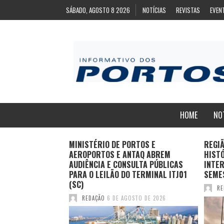
SÁBADO, AGOSTO 8 2026
NOTÍCIAS
REVISTAS
EVEN
HOME
NO
ZA
MINISTÉRIO DE PORTOS E
REGI
ARA EXPORTAÇÃO
AEROPORTOS E ANTAQ ABREM
HIST
AS CONGELADAS
AUDIÊNCIA E CONSULTA PÚBLICAS
INTER
PARA O LEILÃO DO TERMINAL ITJ01
SEME
(SC)
TO DE 2026
RE
REDAÇÃO
6 DE AGOSTO DE 2026