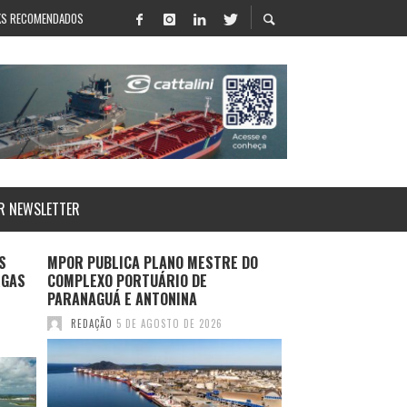
KS RECOMENDADOS
R NEWSLETTER
S
MPOR PUBLICA PLANO MESTRE DO
LOG-IN APRESENT
RGAS
COMPLEXO PORTUÁRIO DE
SALVADOR E ROTA
PARANAGUÁ E ANTONINA
DURANTE MULTIM
2026
REDAÇÃO
5 DE AGOSTO DE 2026
REDAÇÃO
4 DE AGO