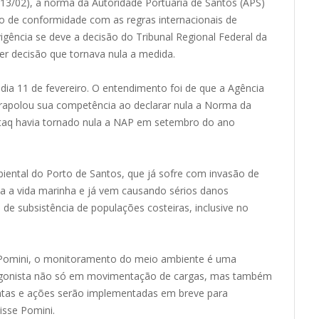
a (13/02), a norma da Autoridade Portuária de Santos (APS)
o de conformidade com as regras internacionais de
igência se deve a decisão do Tribunal Regional Federal da
er decisão que tornava nula a medida.
o dia 11 de fevereiro. O entendimento foi de que a Agência
trapolou sua competência ao declarar nula a Norma da
Antaq havia tornado nula a NAP em setembro do ano
ental do Porto de Santos, que já sofre com invasão de
a a vida marinha e já vem causando sérios danos
 de subsistência de populações costeiras, inclusive no
 Pomini, o monitoramento do meio ambiente é uma
otagonista não só em movimentação de cargas, mas também
entas e ações serão implementadas em breve para
isse Pomini.