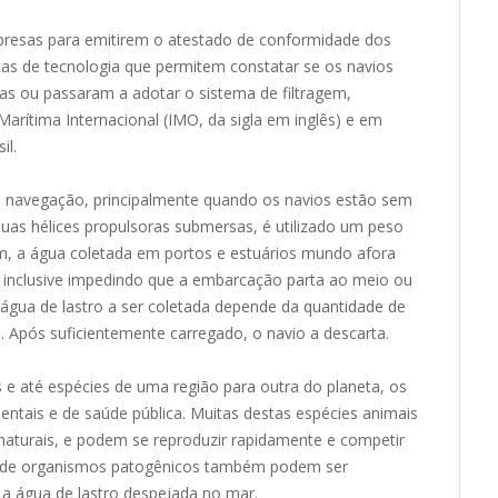
resas para emitirem o atestado de conformidade dos
tas de tecnologia que permitem constatar se os navios
as ou passaram a adotar o sistema de filtragem,
rítima Internacional (IMO, da sigla em inglês) e em
il.
da navegação, principalmente quando os navios estão sem
as hélices propulsoras submersas, é utilizado um peso
im, a água coletada em portos e estuários mundo afora
s, inclusive impedindo que a embarcação parta ao meio ou
ua de lastro a ser coletada depende da quantidade de
. Após suficientemente carregado, o navio a descarta.
os e até espécies de uma região para outra do planeta, os
tais e de saúde pública. Muitas destas espécies animais
aturais, e podem se reproduzir rapidamente e competir
as de organismos patogênicos também podem ser
a água de lastro despejada no mar.