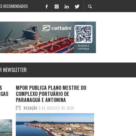
KS RECOMENDADOS
R NEWSLETTER
S
MPOR PUBLICA PLANO MESTRE DO
LOG-IN APRESENT
RGAS
COMPLEXO PORTUÁRIO DE
SALVADOR E ROTA
PARANAGUÁ E ANTONINA
DURANTE MULTIM
2026
REDAÇÃO
5 DE AGOSTO DE 2026
REDAÇÃO
4 DE AGO