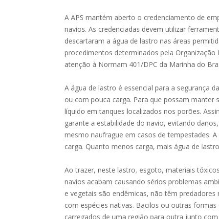
A APS mantém aberto o credenciamento de emp
navios. As credenciadas devem utilizar ferramen
descartaram a água de lastro nas áreas permitid
procedimentos determinados pela Organização Ma
atenção à Normam 401/DPC da Marinha do Bras
A água de lastro é essencial para a segurança 
ou com pouca carga. Para que possam manter su
líquido em tanques localizados nos porões. Ass
garante a estabilidade do navio, evitando dano
mesmo naufrague em casos de tempestades. A ág
carga. Quanto menos carga, mais água de lastro
Ao trazer, neste lastro, esgoto, materiais tóxic
navios acabam causando sérios problemas ambien
e vegetais são endêmicas, não têm predadores n
com espécies nativas. Bacilos ou outras form
carregados de uma região para outra junto com 