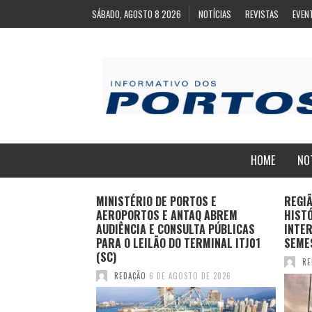
SÁBADO, AGOSTO 8 2026
NOTÍCIAS
REVISTAS
EVEN
HOME
NO
ZA
MINISTÉRIO DE PORTOS E
REGI
ARA EXPORTAÇÃO
AEROPORTOS E ANTAQ ABREM
HIST
AS CONGELADAS
AUDIÊNCIA E CONSULTA PÚBLICAS
INTER
PARA O LEILÃO DO TERMINAL ITJ01
SEME
(SC)
TO DE 2026
RE
REDAÇÃO
6 DE AGOSTO DE 2026