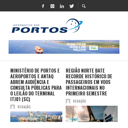
MINISTÉRIO DE PORTOS E
REGIÃO NORTE BATE
DO 
AEROPORTOS E ANTAQ
RECORDE HISTÓRICO DE
PO
S E
ABREM AUDIÊNCIA E
PASSAGEIROS EM VOOS
MO
CONSULTA PÚBLICAS PARA
INTERNACIONAIS NO
ES
O LEILÃO DO TERMINAL
PRIMEIRO SEMESTRE
PR
ITJ01 (SC)
REDAÇÃO
REDAÇÃO