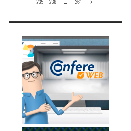
235
236
…
261