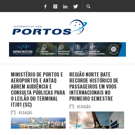
MINISTÉRIO DE PORTOS E
REGIÃO NORTE BATE
DO 
AEROPORTOS E ANTAQ
RECORDE HISTÓRICO DE
PO
S E
ABREM AUDIÊNCIA E
PASSAGEIROS EM VOOS
MO
CONSULTA PÚBLICAS PARA
INTERNACIONAIS NO
ES
O LEILÃO DO TERMINAL
PRIMEIRO SEMESTRE
PR
ITJ01 (SC)
REDAÇÃO
REDAÇÃO