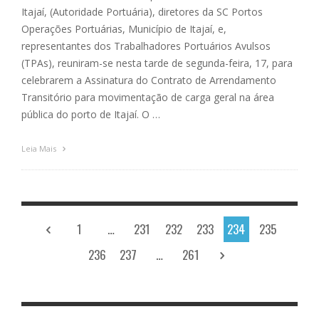
Itajaí, (Autoridade Portuária), diretores da SC Portos
Operações Portuárias, Município de Itajaí, e,
representantes dos Trabalhadores Portuários Avulsos
(TPAs), reuniram-se nesta tarde de segunda-feira, 17, para
celebrarem a Assinatura do Contrato de Arrendamento
Transitório para movimentação de carga geral na área
pública do porto de Itajaí. O …
Leia Mais
1
…
231
232
233
234
235
236
237
…
261