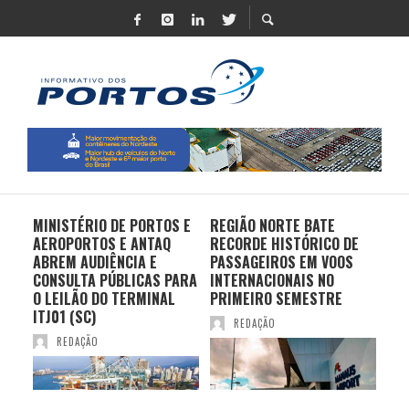
MINISTÉRIO DE PORTOS E
REGIÃO NORTE BATE
DO 
AEROPORTOS E ANTAQ
RECORDE HISTÓRICO DE
PO
S E
ABREM AUDIÊNCIA E
PASSAGEIROS EM VOOS
MO
CONSULTA PÚBLICAS PARA
INTERNACIONAIS NO
ES
O LEILÃO DO TERMINAL
PRIMEIRO SEMESTRE
PR
ITJ01 (SC)
REDAÇÃO
REDAÇÃO