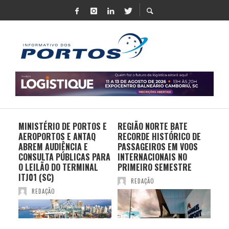
MINISTÉRIO DE PORTOS E
REGIÃO NORTE BATE
DO 
AEROPORTOS E ANTAQ
RECORDE HISTÓRICO DE
PO
S E
ABREM AUDIÊNCIA E
PASSAGEIROS EM VOOS
MO
CONSULTA PÚBLICAS PARA
INTERNACIONAIS NO
ES
O LEILÃO DO TERMINAL
PRIMEIRO SEMESTRE
PR
ITJ01 (SC)
REDAÇÃO
REDAÇÃO