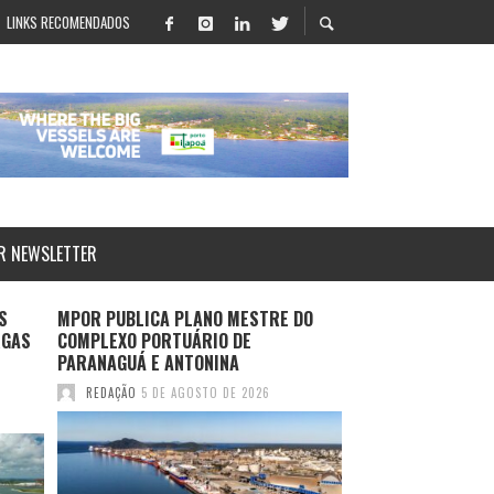
LINKS RECOMENDADOS
R NEWSLETTER
S
MPOR PUBLICA PLANO MESTRE DO
LOG-IN APRESENT
RGAS
COMPLEXO PORTUÁRIO DE
SALVADOR E ROTA
PARANAGUÁ E ANTONINA
DURANTE MULTIM
2026
REDAÇÃO
5 DE AGOSTO DE 2026
REDAÇÃO
4 DE AGO