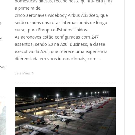
domésticas diretas, recebe nesta quinta-feira (18)
a primeira de
cinco aeronaves widebody Airbus A330ceo, que
serão usadas nas rotas internacionais de longo
s
curso, para Europa e Estados Unidos.
s
As aeronaves estão configuradas com 247
ta
assentos, sendo 20 na Azul Business, a classe
executiva da Azul, que oferece uma experiência
diferenciada em voos internacionais, com …
vas
Leia Mais