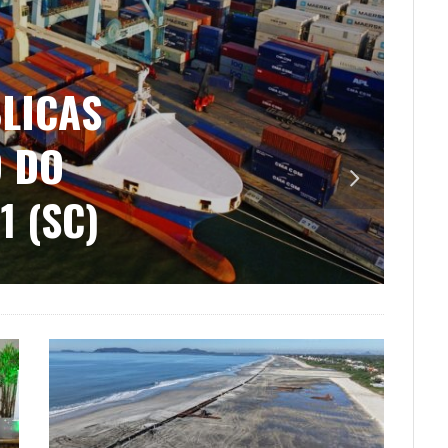
LICAS
O DO
1 (SC)