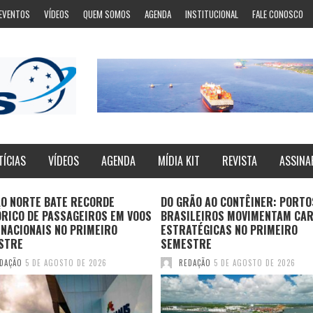
EVENTOS
VÍDEOS
QUEM SOMOS
AGENDA
INSTITUCIONAL
FALE CONOSCO
TÍCIAS
VÍDEOS
AGENDA
MÍDIA KIT
REVISTA
ASSINA
ÃO NORTE BATE RECORDE
DO GRÃO AO CONTÊINER: PORTO
ÓRICO DE PASSAGEIROS EM VOOS
BRASILEIROS MOVIMENTAM CA
NACIONAIS NO PRIMEIRO
ESTRATÉGICAS NO PRIMEIRO
STRE
SEMESTRE
DAÇÃO
5 DE AGOSTO DE 2026
REDAÇÃO
5 DE AGOSTO DE 2026