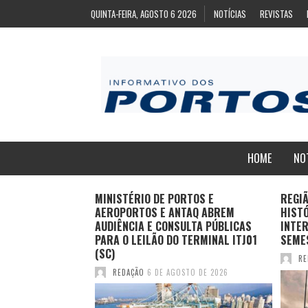
QUINTA-FEIRA, AGOSTO 6 2026
NOTÍCIAS
REVISTAS
HOME
NO
ZA
MINISTÉRIO DE PORTOS E
REGI
ARA EXPORTAÇÃO
AEROPORTOS E ANTAQ ABREM
HIST
AS CONGELADAS
AUDIÊNCIA E CONSULTA PÚBLICAS
INTER
PARA O LEILÃO DO TERMINAL ITJ01
SEME
(SC)
TO DE 2026
RE
REDAÇÃO
6 DE AGOSTO DE 2026