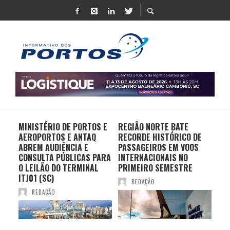
MINISTÉRIO DE PORTOS E
REGIÃO NORTE BATE
DO 
AEROPORTOS E ANTAQ
RECORDE HISTÓRICO DE
PO
S E
ABREM AUDIÊNCIA E
PASSAGEIROS EM VOOS
MO
CONSULTA PÚBLICAS PARA
INTERNACIONAIS NO
ES
O LEILÃO DO TERMINAL
PRIMEIRO SEMESTRE
PR
ITJ01 (SC)
REDAÇÃO
REDAÇÃO