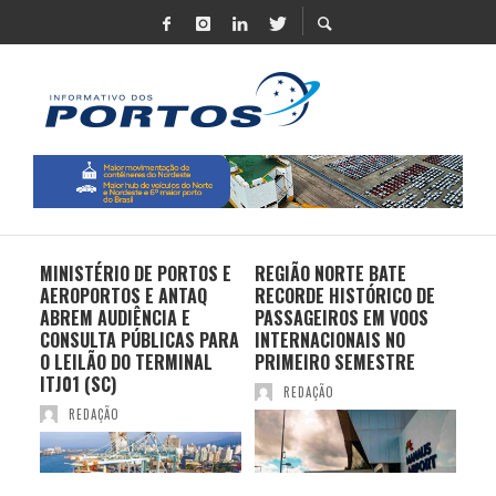
MINISTÉRIO DE PORTOS E
REGIÃO NORTE BATE
DO 
AEROPORTOS E ANTAQ
RECORDE HISTÓRICO DE
PO
S E
ABREM AUDIÊNCIA E
PASSAGEIROS EM VOOS
MO
CONSULTA PÚBLICAS PARA
INTERNACIONAIS NO
ES
O LEILÃO DO TERMINAL
PRIMEIRO SEMESTRE
PR
ITJ01 (SC)
REDAÇÃO
REDAÇÃO