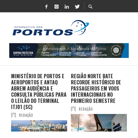
MINISTÉRIO DE PORTOS E
REGIÃO NORTE BATE
DO 
AEROPORTOS E ANTAQ
RECORDE HISTÓRICO DE
PO
S E
ABREM AUDIÊNCIA E
PASSAGEIROS EM VOOS
MO
CONSULTA PÚBLICAS PARA
INTERNACIONAIS NO
ES
O LEILÃO DO TERMINAL
PRIMEIRO SEMESTRE
PR
ITJ01 (SC)
REDAÇÃO
REDAÇÃO