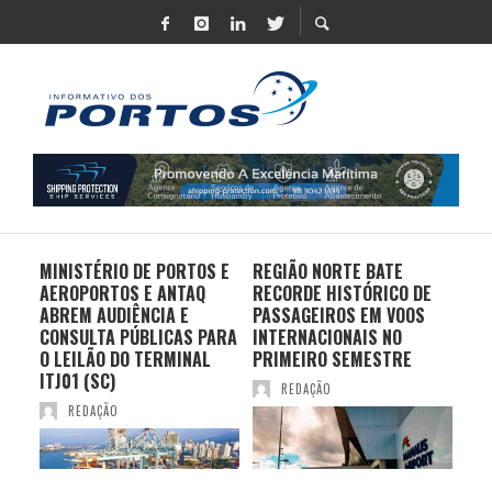
MINISTÉRIO DE PORTOS E
REGIÃO NORTE BATE
DO 
AEROPORTOS E ANTAQ
RECORDE HISTÓRICO DE
PO
S E
ABREM AUDIÊNCIA E
PASSAGEIROS EM VOOS
MO
CONSULTA PÚBLICAS PARA
INTERNACIONAIS NO
ES
O LEILÃO DO TERMINAL
PRIMEIRO SEMESTRE
PR
ITJ01 (SC)
REDAÇÃO
REDAÇÃO