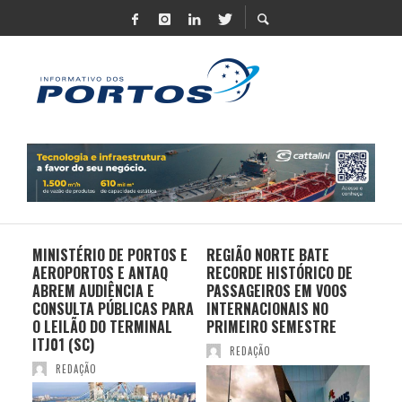
MINISTÉRIO DE PORTOS E
REGIÃO NORTE BATE
DO 
AEROPORTOS E ANTAQ
RECORDE HISTÓRICO DE
PO
S E
ABREM AUDIÊNCIA E
PASSAGEIROS EM VOOS
MO
CONSULTA PÚBLICAS PARA
INTERNACIONAIS NO
ES
O LEILÃO DO TERMINAL
PRIMEIRO SEMESTRE
PR
ITJ01 (SC)
REDAÇÃO
REDAÇÃO