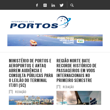
MINISTÉRIO DE PORTOS E
REGIÃO NORTE BATE
DO 
AEROPORTOS E ANTAQ
RECORDE HISTÓRICO DE
PO
S E
ABREM AUDIÊNCIA E
PASSAGEIROS EM VOOS
MO
CONSULTA PÚBLICAS PARA
INTERNACIONAIS NO
ES
O LEILÃO DO TERMINAL
PRIMEIRO SEMESTRE
PR
ITJ01 (SC)
REDAÇÃO
REDAÇÃO