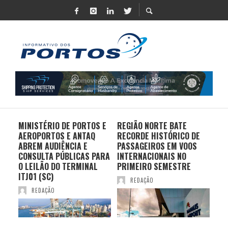
MINISTÉRIO DE PORTOS E
REGIÃO NORTE BATE
DO 
AEROPORTOS E ANTAQ
RECORDE HISTÓRICO DE
PO
S E
ABREM AUDIÊNCIA E
PASSAGEIROS EM VOOS
MO
CONSULTA PÚBLICAS PARA
INTERNACIONAIS NO
ES
O LEILÃO DO TERMINAL
PRIMEIRO SEMESTRE
PR
ITJ01 (SC)
REDAÇÃO
REDAÇÃO