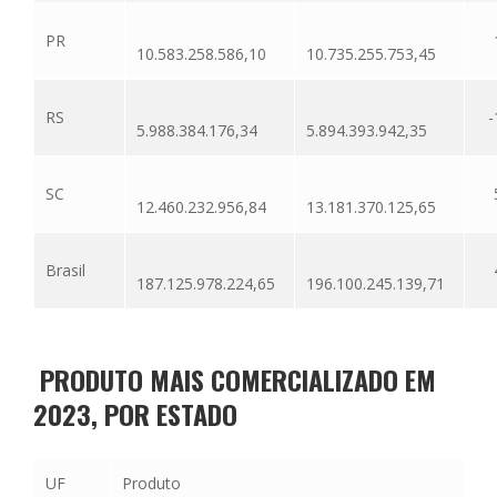
PR
10.583.258.586,10
10.735.255.753,45
RS
-
5.988.384.176,34
5.894.393.942,35
SC
12.460.232.956,84
13.181.370.125,65
Brasil
187.125.978.224,65
196.100.245.139,71
PRODUTO MAIS COMERCIALIZADO EM
2023, POR ESTADO
UF
Produto