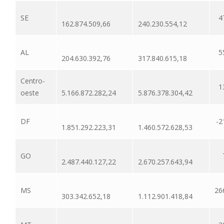
SE
4
162.874.509,66
240.230.554,12
AL
5
204.630.392,76
317.840.615,18
Centro-
1
oeste
5.166.872.282,24
5.876.378.304,42
DF
-2
1.851.292.223,31
1.460.572.628,53
GO
2.487.440.127,22
2.670.257.643,94
MS
26
303.342.652,18
1.112.901.418,84