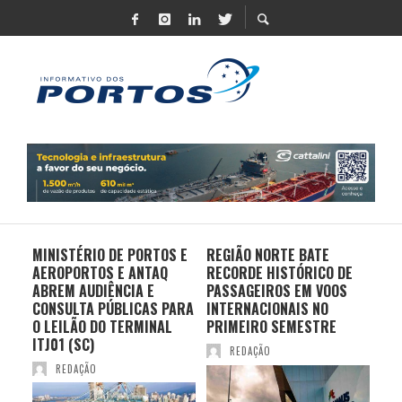
MINISTÉRIO DE PORTOS E
REGIÃO NORTE BATE
DO 
AEROPORTOS E ANTAQ
RECORDE HISTÓRICO DE
PO
S E
ABREM AUDIÊNCIA E
PASSAGEIROS EM VOOS
MO
CONSULTA PÚBLICAS PARA
INTERNACIONAIS NO
ES
O LEILÃO DO TERMINAL
PRIMEIRO SEMESTRE
PR
ITJ01 (SC)
REDAÇÃO
REDAÇÃO