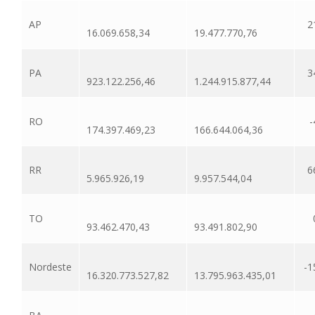
AP
2
16.069.658,34
19.477.770,76
PA
3
923.122.256,46
1.244.915.877,44
RO
-
174.397.469,23
166.644.064,36
RR
6
5.965.926,19
9.957.544,04
TO
93.462.470,43
93.491.802,90
Nordeste
-1
16.320.773.527,82
13.795.963.435,01