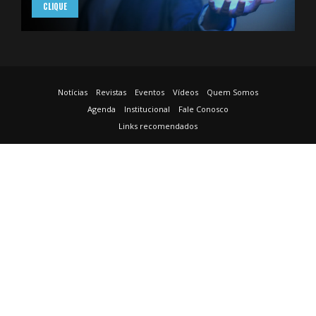
CLIQUE
Notícias
Revistas
Eventos
Vídeos
Quem Somos
Agenda
Institucional
Fale Conosco
Links recomendados