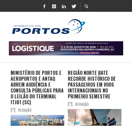
MINISTÉRIO DE PORTOS E
REGIÃO NORTE BATE
DO 
AEROPORTOS E ANTAQ
RECORDE HISTÓRICO DE
PO
S E
ABREM AUDIÊNCIA E
PASSAGEIROS EM VOOS
MO
CONSULTA PÚBLICAS PARA
INTERNACIONAIS NO
ES
O LEILÃO DO TERMINAL
PRIMEIRO SEMESTRE
PR
ITJ01 (SC)
REDAÇÃO
REDAÇÃO