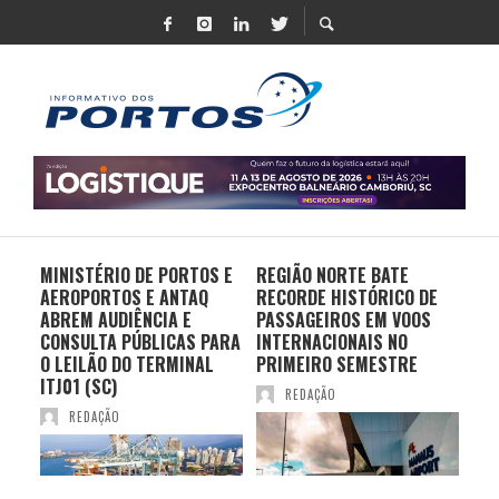
MINISTÉRIO DE PORTOS E
REGIÃO NORTE BATE
DO 
AEROPORTOS E ANTAQ
RECORDE HISTÓRICO DE
PO
S E
ABREM AUDIÊNCIA E
PASSAGEIROS EM VOOS
MO
CONSULTA PÚBLICAS PARA
INTERNACIONAIS NO
ES
O LEILÃO DO TERMINAL
PRIMEIRO SEMESTRE
PR
ITJ01 (SC)
REDAÇÃO
REDAÇÃO