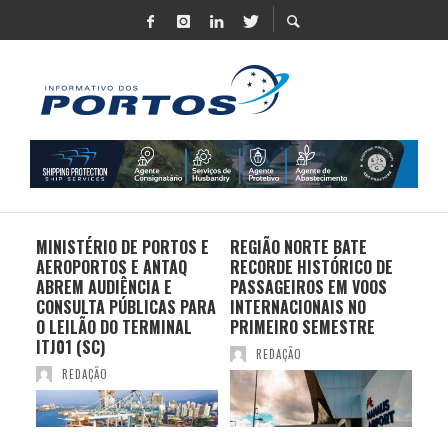
MINISTÉRIO DE PORTOS E
REGIÃO NORTE BATE
DO 
AEROPORTOS E ANTAQ
RECORDE HISTÓRICO DE
PO
S E
ABREM AUDIÊNCIA E
PASSAGEIROS EM VOOS
MO
CONSULTA PÚBLICAS PARA
INTERNACIONAIS NO
ES
O LEILÃO DO TERMINAL
PRIMEIRO SEMESTRE
PR
ITJ01 (SC)
REDAÇÃO
REDAÇÃO