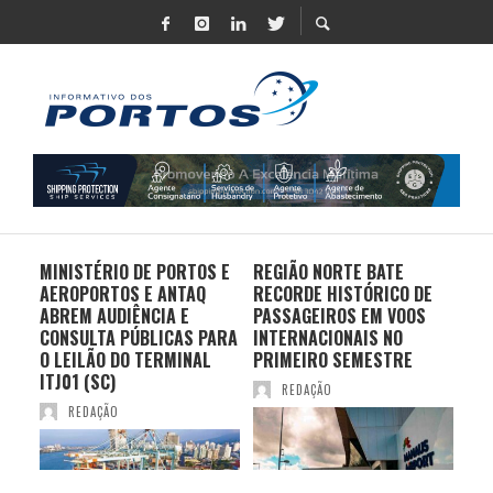
MINISTÉRIO DE PORTOS E
REGIÃO NORTE BATE
DO 
AEROPORTOS E ANTAQ
RECORDE HISTÓRICO DE
PO
S E
ABREM AUDIÊNCIA E
PASSAGEIROS EM VOOS
MO
CONSULTA PÚBLICAS PARA
INTERNACIONAIS NO
ES
O LEILÃO DO TERMINAL
PRIMEIRO SEMESTRE
PR
ITJ01 (SC)
REDAÇÃO
REDAÇÃO