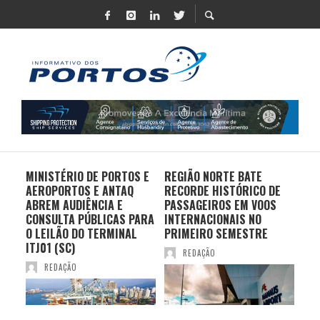
MINISTÉRIO DE PORTOS E
REGIÃO NORTE BATE
DO 
AEROPORTOS E ANTAQ
RECORDE HISTÓRICO DE
PO
S E
ABREM AUDIÊNCIA E
PASSAGEIROS EM VOOS
MO
CONSULTA PÚBLICAS PARA
INTERNACIONAIS NO
ES
O LEILÃO DO TERMINAL
PRIMEIRO SEMESTRE
PR
ITJ01 (SC)
REDAÇÃO
REDAÇÃO