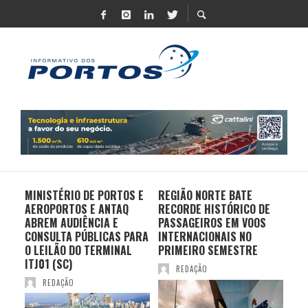
MINISTÉRIO DE PORTOS E
REGIÃO NORTE BATE
DO 
AEROPORTOS E ANTAQ
RECORDE HISTÓRICO DE
PO
S E
ABREM AUDIÊNCIA E
PASSAGEIROS EM VOOS
MO
CONSULTA PÚBLICAS PARA
INTERNACIONAIS NO
ES
O LEILÃO DO TERMINAL
PRIMEIRO SEMESTRE
PR
ITJ01 (SC)
REDAÇÃO
REDAÇÃO