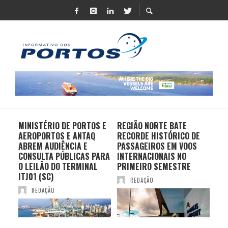
MINISTÉRIO DE PORTOS E
REGIÃO NORTE BATE
DO 
AEROPORTOS E ANTAQ
RECORDE HISTÓRICO DE
PO
S E
ABREM AUDIÊNCIA E
PASSAGEIROS EM VOOS
MO
CONSULTA PÚBLICAS PARA
INTERNACIONAIS NO
ES
O LEILÃO DO TERMINAL
PRIMEIRO SEMESTRE
PR
ITJ01 (SC)
REDAÇÃO
REDAÇÃO