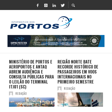
MINISTÉRIO DE PORTOS E
REGIÃO NORTE BATE
DO 
AEROPORTOS E ANTAQ
RECORDE HISTÓRICO DE
PO
S E
ABREM AUDIÊNCIA E
PASSAGEIROS EM VOOS
MO
CONSULTA PÚBLICAS PARA
INTERNACIONAIS NO
ES
O LEILÃO DO TERMINAL
PRIMEIRO SEMESTRE
PR
ITJ01 (SC)
REDAÇÃO
REDAÇÃO