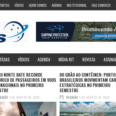
VENTOS
VÍDEOS
QUEM SOMOS
AGENDA
INSTITUCIONAL
FALE CONOSCO
TÍCIAS
VÍDEOS
AGENDA
MÍDIA KIT
REVISTA
ASSINA
ÃO NORTE BATE RECORDE
DO GRÃO AO CONTÊINER: PORTO
ÓRICO DE PASSAGEIROS EM VOOS
BRASILEIROS MOVIMENTAM CA
NACIONAIS NO PRIMEIRO
ESTRATÉGICAS NO PRIMEIRO
STRE
SEMESTRE
DAÇÃO
5 DE AGOSTO DE 2026
REDAÇÃO
5 DE AGOSTO DE 2026