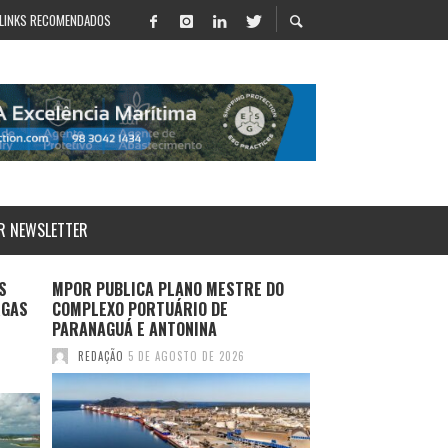
LINKS RECOMENDADOS
R NEWSLETTER
S
MPOR PUBLICA PLANO MESTRE DO
LOG-IN APRESENT
RGAS
COMPLEXO PORTUÁRIO DE
SALVADOR E ROTA
PARANAGUÁ E ANTONINA
DURANTE MULTIM
2026
REDAÇÃO
5 DE AGOSTO DE 2026
REDAÇÃO
4 DE AGO