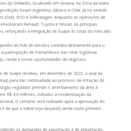
vo da Stellantis, localizado em Goiana, na Zona da Mata
produção foram Argentina, México e Chile. Já no sentido
rs (GM), BYD e Volkswagen, enquanto as operações de
 envolveram Renault, Toyota e Nissan. As principais
co, reforçando a integração de Suape às rotas do mercado
enho do hub de veículos contribui diretamente para o
 a participação de Pernambuco nas rotas logísticas
ego, renda e novas oportunidades de negócios.
to de Suape recebeu, em dezembro de 2025, o aval da
taq) para dar continuidade ao processo de licitação do
o órgão regulador permite o arrendamento da área à
s em R$ 4,6 milhões, voltados à modernização da
acional. O certame será realizado após a aprovação do
 é de que o edital seja lançando ainda neste primeiro
tendendo às demandas de exportação e de importação,