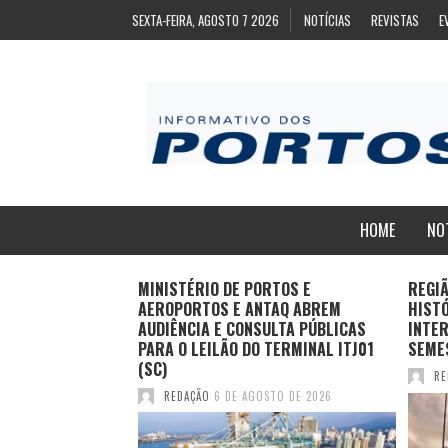
SEXTA-FEIRA, AGOSTO 7 2026
NOTÍCIAS
REVISTAS
E
HOME
NO
ZA
MINISTÉRIO DE PORTOS E
REGI
ARA EXPORTAÇÃO
AEROPORTOS E ANTAQ ABREM
HIST
AS CONGELADAS
AUDIÊNCIA E CONSULTA PÚBLICAS
INTER
PARA O LEILÃO DO TERMINAL ITJ01
SEME
(SC)
TO DE 2026
RE
REDAÇÃO
6 DE AGOSTO DE 2026