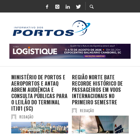
MINISTÉRIO DE PORTOS E
REGIÃO NORTE BATE
DO 
AEROPORTOS E ANTAQ
RECORDE HISTÓRICO DE
PO
S E
ABREM AUDIÊNCIA E
PASSAGEIROS EM VOOS
MO
CONSULTA PÚBLICAS PARA
INTERNACIONAIS NO
ES
O LEILÃO DO TERMINAL
PRIMEIRO SEMESTRE
PR
ITJ01 (SC)
REDAÇÃO
REDAÇÃO