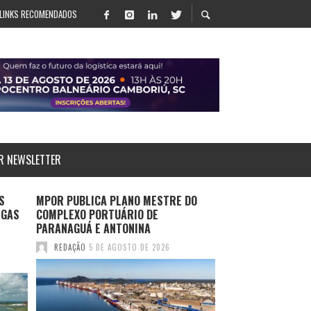
LINKS RECOMENDADOS
R NEWSLETTER
S
MPOR PUBLICA PLANO MESTRE DO
LOG-IN APRESENT
RGAS
COMPLEXO PORTUÁRIO DE
SALVADOR E ROTA
PARANAGUÁ E ANTONINA
DURANTE MULTIM
2026
REDAÇÃO
5 DE AGOSTO DE 2026
REDAÇÃO
4 DE AGO