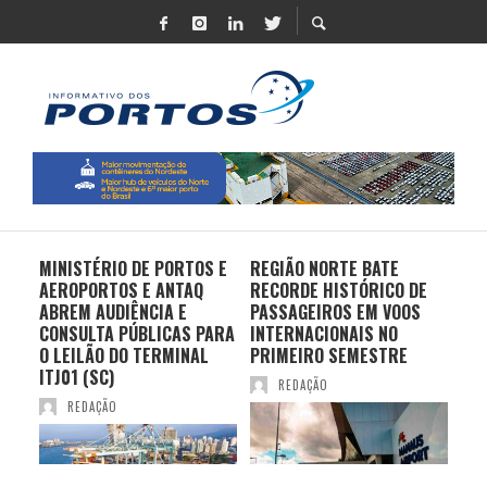
MINISTÉRIO DE PORTOS E
REGIÃO NORTE BATE
DO 
AEROPORTOS E ANTAQ
RECORDE HISTÓRICO DE
PO
S E
ABREM AUDIÊNCIA E
PASSAGEIROS EM VOOS
MO
CONSULTA PÚBLICAS PARA
INTERNACIONAIS NO
ES
O LEILÃO DO TERMINAL
PRIMEIRO SEMESTRE
PR
ITJ01 (SC)
REDAÇÃO
REDAÇÃO