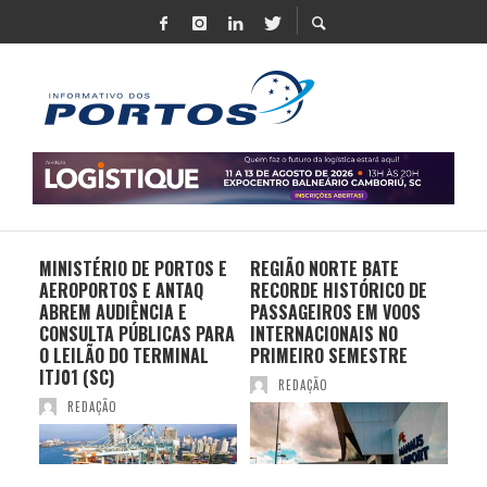
MINISTÉRIO DE PORTOS E
REGIÃO NORTE BATE
DO 
AEROPORTOS E ANTAQ
RECORDE HISTÓRICO DE
PO
S E
ABREM AUDIÊNCIA E
PASSAGEIROS EM VOOS
MO
CONSULTA PÚBLICAS PARA
INTERNACIONAIS NO
ES
O LEILÃO DO TERMINAL
PRIMEIRO SEMESTRE
PR
ITJ01 (SC)
REDAÇÃO
REDAÇÃO