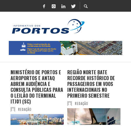
MINISTÉRIO DE PORTOS E
REGIÃO NORTE BATE
DO 
AEROPORTOS E ANTAQ
RECORDE HISTÓRICO DE
PO
S E
ABREM AUDIÊNCIA E
PASSAGEIROS EM VOOS
MO
CONSULTA PÚBLICAS PARA
INTERNACIONAIS NO
ES
O LEILÃO DO TERMINAL
PRIMEIRO SEMESTRE
PR
ITJ01 (SC)
REDAÇÃO
REDAÇÃO