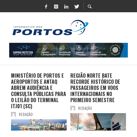
MINISTÉRIO DE PORTOS E
REGIÃO NORTE BATE
DO 
AEROPORTOS E ANTAQ
RECORDE HISTÓRICO DE
PO
S E
ABREM AUDIÊNCIA E
PASSAGEIROS EM VOOS
MO
CONSULTA PÚBLICAS PARA
INTERNACIONAIS NO
ES
O LEILÃO DO TERMINAL
PRIMEIRO SEMESTRE
PR
ITJ01 (SC)
REDAÇÃO
REDAÇÃO