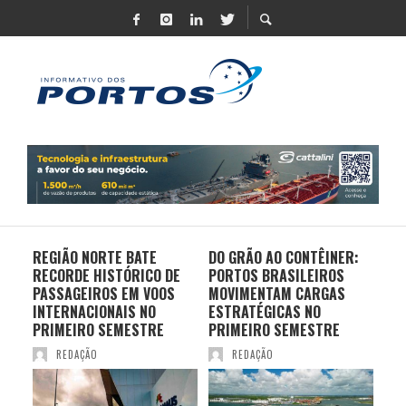
DO GRÃO AO CONTÊINER:
MPOR PUBLICA PLANO
LOG
E
PORTOS BRASILEIROS
MESTRE DO COMPLEXO
UNI
MOVIMENTAM CARGAS
PORTUÁRIO DE
RO
ESTRATÉGICAS NO
PARANAGUÁ E ANTONINA
DU
PRIMEIRO SEMESTRE
NO
REDAÇÃO
REDAÇÃO